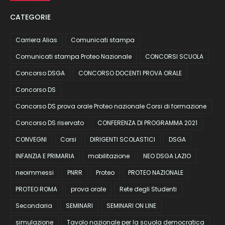
CATEGORIE
Carriera Alias
Comunicati stampa
Comunicati stampa Proteo Nazionale
CONCORSI SCUOLA
Concorso DSGA
CONCORSO DOCENTI PROVA ORALE
Concorso DS
Concorso DS prova orale Proteo nazionale Corsi di formazione
Concorso DS riservato
CONFERENZA DI PROGRAMMA 2021
CONVEGNI
Corsi
DIRIGENTI SCOLASTICI
DSGA
INFANZIA E PRIMARIA
mobilitazione
NEO DSGA LAZIO
neoimmessi
PNRR
Proteo
PROTEO NAZIONALE
PROTEO ROMA
prova orale
Rete degli Studenti
Secondaria
SEMINARI
SEMINARI ON LINE
simulazione
Tavolo nazionale per la scuola democratica