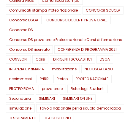
Carriera Alias
Comunicati stampa
Comunicati stampa Proteo Nazionale
CONCORSI SCUOLA
Concorso DSGA
CONCORSO DOCENTI PROVA ORALE
Concorso DS
Concorso DS prova orale Proteo nazionale Corsi di formazione
Concorso DS riservato
CONFERENZA DI PROGRAMMA 2021
CONVEGNI
Corsi
DIRIGENTI SCOLASTICI
DSGA
INFANZIA E PRIMARIA
mobilitazione
NEO DSGA LAZIO
neoimmessi
PNRR
Proteo
PROTEO NAZIONALE
PROTEO ROMA
prova orale
Rete degli Studenti
Secondaria
SEMINARI
SEMINARI ON LINE
simulazione
Tavolo nazionale per la scuola democratica
TESSERAMENTO
TFA SOSTEGNO