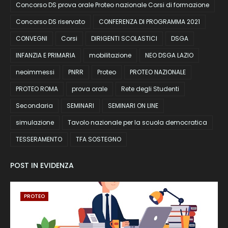
Concorso DS prova orale Proteo nazionale Corsi di formazione
Concorso DS riservato
CONFERENZA DI PROGRAMMA 2021
CONVEGNI
Corsi
DIRIGENTI SCOLASTICI
DSGA
INFANZIA E PRIMARIA
mobilitazione
NEO DSGA LAZIO
neoimmessi
PNRR
Proteo
PROTEO NAZIONALE
PROTEO ROMA
prova orale
Rete degli Studenti
Secondaria
SEMINARI
SEMINARI ON LINE
simulazione
Tavolo nazionale per la scuola democratica
TESSERAMENTO
TFA SOSTEGNO
POST IN EVIDENZA
PROTEO