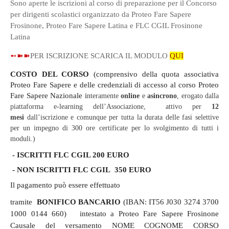
Sono aperte le iscrizioni al corso di preparazione per il Concorso
per dirigenti scolastici organizzato da Proteo Fare Sapere
Frosinone, Proteo Fare Sapere Latina e FLC CGIL Frosinone
Latina
➻➽➽
PER ISCRIZIONE SCARICA IL MODULO
QUI
COSTO DEL CORSO
(comprensivo della quota associativa
Proteo Fare Sapere e delle credenziali di accesso al corso Proteo
Fare Sapere Nazionale i
nteramente
online
e
asincrono
, erogato dalla
piattaforma e-learning dell’Associazione,
attivo per
12
mesi
dall’iscrizione e comunque per tutta la durata delle fasi selettive
per un impegno di 300 ore certificate per lo svolgimento di tutti i
moduli.)
- ISCRITTI FLC CGIL 200 EURO
-
NON ISCRITTI FLC CGIL 350 EURO
Il pagamento può essere effettuato
tramite
BONIFICO BANCARIO
(IBAN: IT56 J030 3274 3700
1000 0144 660) intestato a Proteo Fare Sapere Frosinone
Causale del versamento NOME COGNOME CORSO