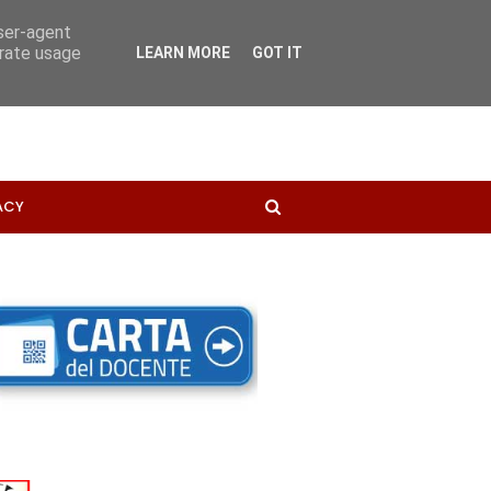
user-agent
erate usage
LEARN MORE
GOT IT
ACY