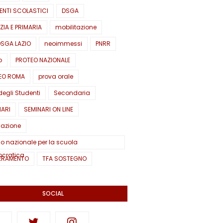
ENTI SCOLASTICI
DSGA
ZIA E PRIMARIA
mobilitazione
DSGA LAZIO
neoimmessi
PNRR
o
PROTEO NAZIONALE
EO ROMA
prova orale
degli Studenti
Secondaria
NARI
SEMINARI ON LINE
lazione
o nazionale per la scuola
cratica
ERAMENTO
TFA SOSTEGNO
SOCIAL