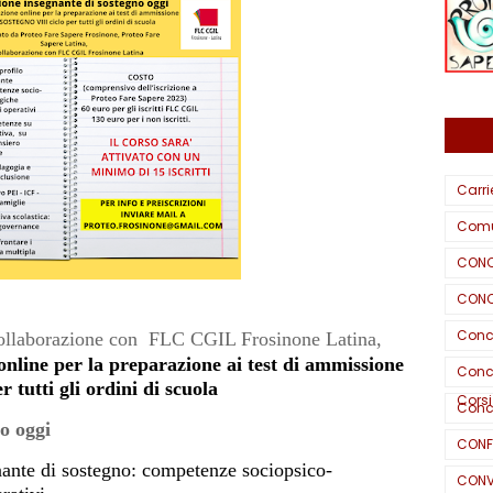
Carri
Comu
CONC
CONC
Conc
collaborazione con
FLC CGIL Frosinone Latina,
online per la preparazione ai test di ammissione
Conco
utti gli ordini di scuola
Corsi
Conco
no oggi
CONF
ante di sostegno: competenze sociopsico-
CONV