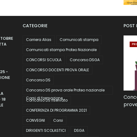
CATEGORIE
POST 
TTOBRE
Carriera Alias
Comunicati stampa
ETTA
PR
Comunicati stampa Proteo Nazionale
CONCORSI SCUOLA
Concorso DSGA
E
CONCORSO DOCENTI PROVA ORALE
25 -
ZIONE
Concorso DS
Concorso DS prova orale Proteo nazionale
LA
Conco
Corsi di formazione
 18
Concorso DS riservato
prove
LE
CONFERENZA DI PROGRAMMA 2021
CONVEGNI
Corsi
DIRIGENTI SCOLASTICI
DSGA