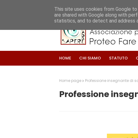
This site uses cookies from Google to d
are shared with Google along with perf
statistics, and to detect and address 
HOME
CHI SIAMO
STATUTO
Home page
Professione insegnante di 
Professione inseg