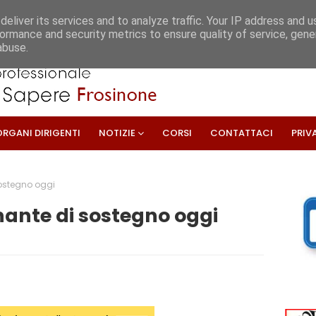
eliver its services and to analyze traffic. Your IP address and 
ormance and security metrics to ensure quality of service, gen
abuse.
ORGANI DIRIGENTI
NOTIZIE
CORSI
CONTATTACI
PRIV
sostegno oggi
nante di sostegno oggi