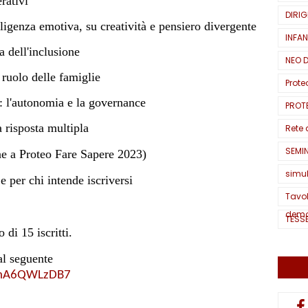
rativi
DIRIG
enza emotiva, su creatività e pensiero divergente
INFAN
dell'inclusione
NEO 
uolo delle famiglie
Prote
l'autonomia e la governance
PROT
risposta multipla
Rete 
SEMI
ne a Proteo Fare Sapere 2023)
simu
per chi intende iscriversi
Tavol
demo
TESS
 di 15 iscritti.
al seguente
HPnA6QWLzDB7